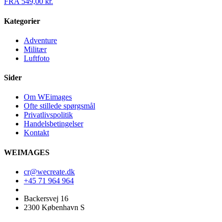
FRA
549,00
kr.
Kategorier
Adventure
Militær
Luftfoto
Sider
Om WEimages
Ofte stillede spørgsmål
Privatlivspolitik
Handelsbetingelser
Kontakt
WEIMAGES
cr@wecreate.dk
+45 71 964 964
Backersvej 16
2300 København S