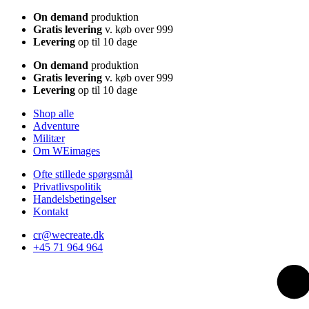
On demand
produktion
Gratis levering
v. køb over 999
Levering
op til 10 dage
On demand
produktion
Gratis levering
v. køb over 999
Levering
op til 10 dage
Shop alle
Adventure
Militær
Om WEimages
Ofte stillede spørgsmål
Privatlivspolitik
Handelsbetingelser
Kontakt
cr@wecreate.dk
+45 71 964 964