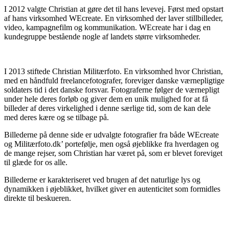
I 2012 valgte Christian at gøre det til hans levevej. Først med opstart
af hans virksomhed WEcreate. En virksomhed der laver stillbilleder,
video, kampagnefilm og kommunikation. WEcreate har i dag en
kundegruppe bestående nogle af landets større virksomheder.
I 2013 stiftede Christian Militærfoto. En virksomhed hvor Christian,
med en håndfuld freelancefotografer, foreviger danske værnepligtige
soldaters tid i det danske forsvar. Fotograferne følger de værnepligt
under hele deres forløb og giver dem en unik mulighed for at få
billeder af deres virkelighed i denne særlige tid, som de kan dele
med deres kære og se tilbage på.
Billederne på denne side er udvalgte fotografier fra både WEcreate
og Militærfoto.dk’ portefølje, men også øjeblikke fra hverdagen og
de mange rejser, som Christian har været på, som er blevet foreviget
til glæde for os alle.
Billederne er karakteriseret ved brugen af det naturlige lys og
dynamikken i øjeblikket, hvilket giver en autenticitet som formidles
direkte til beskueren.