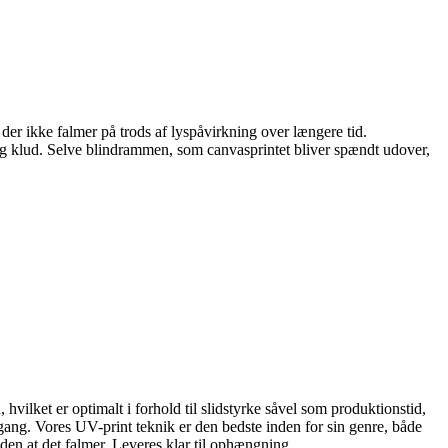
der ikke falmer på trods af lyspåvirkning over længere tid.
gtig klud. Selve blindrammen, som canvasprintet bliver spændt udover,
 hvilket er optimalt i forhold til slidstyrke såvel som produktionstid,
ang. Vores UV-print teknik er den bedste inden for sin genre, både
den at det falmer. Leveres klar til ophængning.