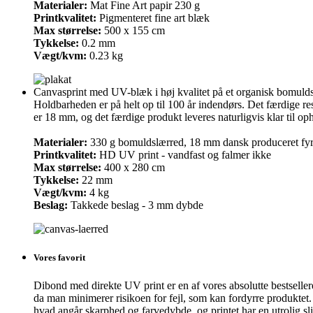
Materialer:
Mat Fine Art papir 230 g
Printkvalitet:
Pigmenteret fine art blæk
Max størrelse:
500 x 155 cm
Tykkelse:
0.2 mm
Vægt/kvm:
0.23 kg
Canvasprint med UV-blæk i høj kvalitet på et organisk bomuldsca
Holdbarheden er på helt op til 100 år indendørs. Det færdige re
er 18 mm, og det færdige produkt leveres naturligvis klar til o
Materialer:
330 g bomuldslærred, 18 mm dansk produceret fy
Printkvalitet:
HD UV print - vandfast og falmer ikke
Max størrelse:
400 x 280 cm
Tykkelse:
22 mm
Vægt/kvm:
4 kg
Beslag:
Takkede beslag - 3 mm dybde
Vores favorit
Dibond med direkte UV print er en af vores absolutte bestsellere, 
da man minimerer risikoen for fejl, som kan fordyrre produktet
hvad angår skarphed og farvedybde, og printet har en utrolig sl