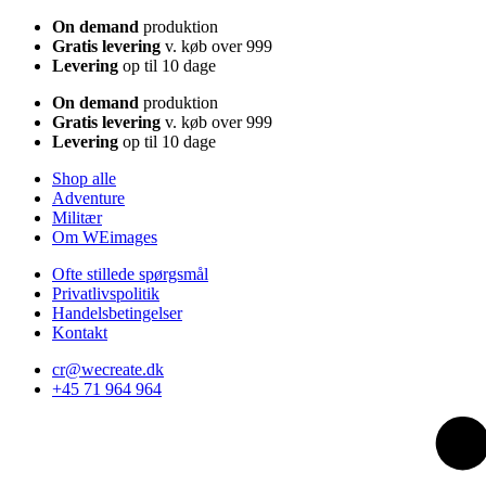
On demand
produktion
Gratis levering
v. køb over 999
Levering
op til 10 dage
On demand
produktion
Gratis levering
v. køb over 999
Levering
op til 10 dage
Shop alle
Adventure
Militær
Om WEimages
Ofte stillede spørgsmål
Privatlivspolitik
Handelsbetingelser
Kontakt
cr@wecreate.dk
+45 71 964 964