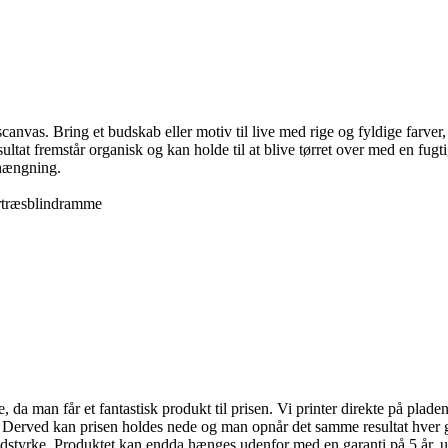
nvas. Bring et budskab eller motiv til live med rige og fyldige farver, 
sultat fremstår organisk og kan holde til at blive tørret over med en fu
phængning.
rtræsblindramme
da man får et fantastisk produkt til prisen. Vi printer direkte på pladen,
. Derved kan prisen holdes nede og man opnår det samme resultat hver g
idstyrke. Produktet kan endda hænges udenfor med en garanti på 5 år, u