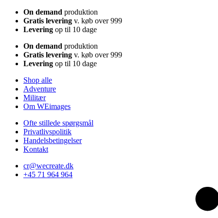
On demand
produktion
Gratis levering
v. køb over 999
Levering
op til 10 dage
On demand
produktion
Gratis levering
v. køb over 999
Levering
op til 10 dage
Shop alle
Adventure
Militær
Om WEimages
Ofte stillede spørgsmål
Privatlivspolitik
Handelsbetingelser
Kontakt
cr@wecreate.dk
+45 71 964 964