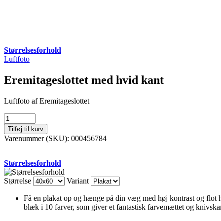
Størrelsesforhold
Luftfoto
Eremitageslottet med hvid kant
Luftfoto af Eremitageslottet
Eremitageslottet
med
Tilføj til kurv
hvid
Varenummer (SKU):
000456784
kant
antal
Størrelsesforhold
Størrelse
Variant
Få en plakat op og hænge på din væg med høj kontrast og flot ho
blæk i 10 farver, som giver et fantastisk farvemættet og knivskar