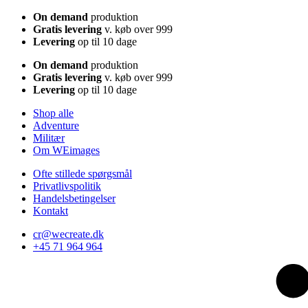
On demand
produktion
Gratis levering
v. køb over 999
Levering
op til 10 dage
On demand
produktion
Gratis levering
v. køb over 999
Levering
op til 10 dage
Shop alle
Adventure
Militær
Om WEimages
Ofte stillede spørgsmål
Privatlivspolitik
Handelsbetingelser
Kontakt
cr@wecreate.dk
+45 71 964 964