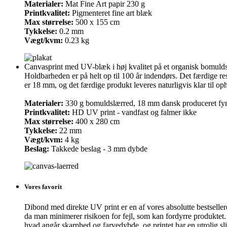
Materialer:
Mat Fine Art papir 230 g
Printkvalitet:
Pigmenteret fine art blæk
Max størrelse:
500 x 155 cm
Tykkelse:
0.2 mm
Vægt/kvm:
0.23 kg
Canvasprint med UV-blæk i høj kvalitet på et organisk bomuldsca
Holdbarheden er på helt op til 100 år indendørs. Det færdige re
er 18 mm, og det færdige produkt leveres naturligvis klar til o
Materialer:
330 g bomuldslærred, 18 mm dansk produceret fy
Printkvalitet:
HD UV print - vandfast og falmer ikke
Max størrelse:
400 x 280 cm
Tykkelse:
22 mm
Vægt/kvm:
4 kg
Beslag:
Takkede beslag - 3 mm dybde
Vores favorit
Dibond med direkte UV print er en af vores absolutte bestsellere, 
da man minimerer risikoen for fejl, som kan fordyrre produktet
hvad angår skarphed og farvedybde, og printet har en utrolig sl