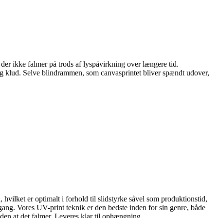
der ikke falmer på trods af lyspåvirkning over længere tid.
gtig klud. Selve blindrammen, som canvasprintet bliver spændt udover,
 hvilket er optimalt i forhold til slidstyrke såvel som produktionstid,
ang. Vores UV-print teknik er den bedste inden for sin genre, både
den at det falmer. Leveres klar til ophængning.