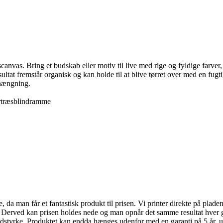
nvas. Bring et budskab eller motiv til live med rige og fyldige farver, 
sultat fremstår organisk og kan holde til at blive tørret over med en fu
phængning.
rtræsblindramme
da man får et fantastisk produkt til prisen. Vi printer direkte på pladen,
. Derved kan prisen holdes nede og man opnår det samme resultat hver g
idstyrke. Produktet kan endda hænges udenfor med en garanti på 5 år, u