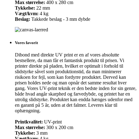
Max størrelse:
400 x 280 cm
Tykkelse:
22 mm
Vægt/kvm:
4 kg
Beslag:
Takkede beslag - 3 mm dybde
Vores favorit
Dibond med direkte UV print er en af vores absolutte
bestsellere, da man får et fantastisk produkt til prisen. Vi
printer direkte på pladen, hvilket er optimalt i forhold til
slidstyrke såvel som produktionstid, da man minimerer
risikoen for fejl, som kan fordyrre produktet. Derved kan
prisen holdes nede og man opnår det samme resultat hver
gang. Vores UV-print teknik er den bedste inden for sin genre,
både hvad angår skarphed og farvedybde, og printet har en
utrolig slidstyrke. Produktet kan endda hænges udenfor med
en garanti på 5 år, uden at det falmer. Leveres klar til
ophængning.
Printkvalitet:
UV-print
Max størrelse:
300 x 200 cm
Tykkelse:
3 mm
Vægt/kvm:
4 kg