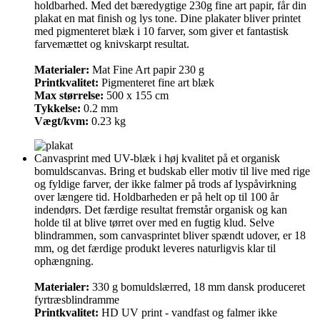
holdbarhed. Med det bæredygtige 230g fine art papir, får din
plakat en mat finish og lys tone. Dine plakater bliver printet
med pigmenteret blæk i 10 farver, som giver et fantastisk
farvemættet og knivskarpt resultat.
Materialer:
Mat Fine Art papir 230 g
Printkvalitet:
Pigmenteret fine art blæk
Max størrelse:
500 x 155 cm
Tykkelse:
0.2 mm
Vægt/kvm:
0.23 kg
Canvasprint med UV-blæk i høj kvalitet på et organisk
bomuldscanvas. Bring et budskab eller motiv til live med rige
og fyldige farver, der ikke falmer på trods af lyspåvirkning
over længere tid. Holdbarheden er på helt op til 100 år
indendørs. Det færdige resultat fremstår organisk og kan
holde til at blive tørret over med en fugtig klud. Selve
blindrammen, som canvasprintet bliver spændt udover, er 18
mm, og det færdige produkt leveres naturligvis klar til
ophængning.
Materialer:
330 g bomuldslærred, 18 mm dansk produceret
fyrtræsblindramme
Printkvalitet:
HD UV print - vandfast og falmer ikke