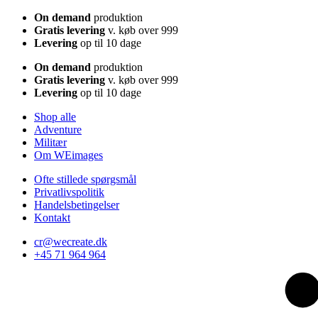
On demand
produktion
Gratis levering
v. køb over 999
Levering
op til 10 dage
On demand
produktion
Gratis levering
v. køb over 999
Levering
op til 10 dage
Shop alle
Adventure
Militær
Om WEimages
Ofte stillede spørgsmål
Privatlivspolitik
Handelsbetingelser
Kontakt
cr@wecreate.dk
+45 71 964 964