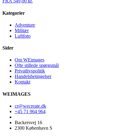
FRA
549,00
kr.
Kategorier
Adventure
Militær
Luftfoto
Sider
Om WEimages
Ofte stillede spørgsmål
Privatlivspolitik
Handelsbetingelser
Kontakt
WEIMAGES
cr@wecreate.dk
+45 71 964 964
Backersvej 16
2300 København S