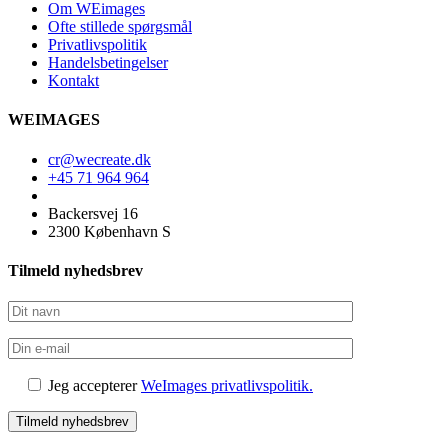
Om WEimages
Ofte stillede spørgsmål
Privatlivspolitik
Handelsbetingelser
Kontakt
WEIMAGES
cr@wecreate.dk
+45 71 964 964
Backersvej 16
2300 København S
Tilmeld nyhedsbrev
Jeg accepterer
WeImages privatlivspolitik.