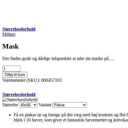
Størrelsesforhold
Militær
Mask
Der findes gode og dårlige tidspunkter at tabe sin maske på….
Mask
antal
Tilføj til kurv
Varenummer (SKU):
000457103
Størrelsesforhold
Størrelse
Variant
Få en plakat op og hænge på din væg med høj kontrast og flot ho
blæk i 10 farver, som giver et fantastisk farvemættet og knivskar