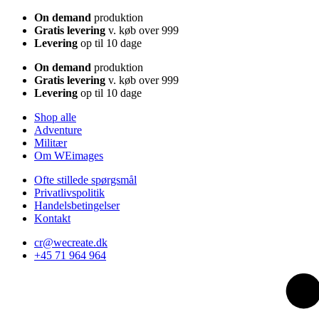
On demand
produktion
Gratis levering
v. køb over 999
Levering
op til 10 dage
On demand
produktion
Gratis levering
v. køb over 999
Levering
op til 10 dage
Shop alle
Adventure
Militær
Om WEimages
Ofte stillede spørgsmål
Privatlivspolitik
Handelsbetingelser
Kontakt
cr@wecreate.dk
+45 71 964 964