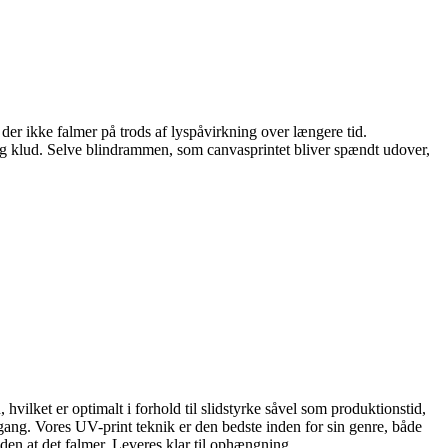
der ikke falmer på trods af lyspåvirkning over længere tid.
gtig klud. Selve blindrammen, som canvasprintet bliver spændt udover,
 hvilket er optimalt i forhold til slidstyrke såvel som produktionstid,
ang. Vores UV-print teknik er den bedste inden for sin genre, både
den at det falmer. Leveres klar til ophængning.