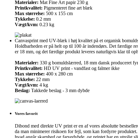
Materialer:
Mat Fine Art papir 230 g
Printkvalitet:
Pigmenteret fine art blæk
Max størrelse:
500 x 155 cm
Tykkelse:
0.2 mm
Vægt/kvm:
0.23 kg
Canvasprint med UV-blæk i høj kvalitet på et organisk bomuldsca
Holdbarheden er på helt op til 100 år indendørs. Det færdige re
er 18 mm, og det færdige produkt leveres naturligvis klar til o
Materialer:
330 g bomuldslærred, 18 mm dansk produceret fy
Printkvalitet:
HD UV print - vandfast og falmer ikke
Max størrelse:
400 x 280 cm
Tykkelse:
22 mm
Vægt/kvm:
4 kg
Beslag:
Takkede beslag - 3 mm dybde
Vores favorit
Dibond med direkte UV print er en af vores absolutte bestsellere, 
da man minimerer risikoen for fejl, som kan fordyrre produktet
hvad angår skarphed og farvedybde, og printet har en utrolig sl