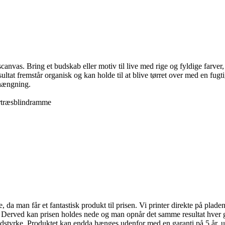
nvas. Bring et budskab eller motiv til live med rige og fyldige farver, 
sultat fremstår organisk og kan holde til at blive tørret over med en fu
phængning.
rtræsblindramme
da man får et fantastisk produkt til prisen. Vi printer direkte på pladen,
. Derved kan prisen holdes nede og man opnår det samme resultat hver g
idstyrke. Produktet kan endda hænges udenfor med en garanti på 5 år, u