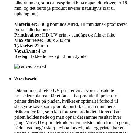
blindrammen, som canvasprintet bliver spændt udover, er 18
mm, og det færdige produkt leveres naturligvis klar til
ophængning.
Materialer:
330 g bomuldslærred, 18 mm dansk produceret
fyrtræsblindramme
Printkvalitet:
HD UV print - vandfast og falmer ikke
Max størrelse:
400 x 280 cm
Tykkelse:
22 mm
Vægt/kvm:
4 kg
Beslag:
Takkede beslag - 3 mm dybde
Vores favorit
Dibond med direkte UV print er en af vores absolutte
bestsellere, da man får et fantastisk produkt til prisen. Vi
printer direkte på pladen, hvilket er optimalt i forhold til
slidstyrke såvel som produktionstid, da man minimerer
risikoen for fejl, som kan fordyrre produktet. Derved kan
prisen holdes nede og man opnår det samme resultat hver
gang. Vores UV-print teknik er den bedste inden for sin genre,
både hvad angår skarphed og farvedybde, og printet har en