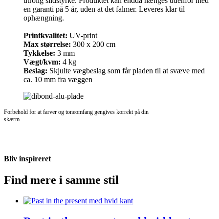
utrolig slidstyrke. Produktet kan endda hænges udenfor med
en garanti på 5 år, uden at det falmer. Leveres klar til
ophængning.
Printkvalitet:
UV-print
Max størrelse:
300 x 200 cm
Tykkelse:
3 mm
Vægt/kvm:
4 kg
Beslag:
Skjulte vægbeslag som får pladen til at svæve med
ca. 10 mm fra væggen
Forbehold for at farver og toneomfang gengives korrekt på din
skærm.
Bliv inspireret
Find mere i samme stil