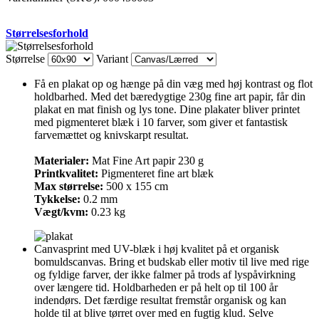
Street
antal
Størrelsesforhold
Størrelse
Variant
Få en plakat op og hænge på din væg med høj kontrast og flot
holdbarhed. Med det bæredygtige 230g fine art papir, får din
plakat en mat finish og lys tone. Dine plakater bliver printet
med pigmenteret blæk i 10 farver, som giver et fantastisk
farvemættet og knivskarpt resultat.
Materialer:
Mat Fine Art papir 230 g
Printkvalitet:
Pigmenteret fine art blæk
Max størrelse:
500 x 155 cm
Tykkelse:
0.2 mm
Vægt/kvm:
0.23 kg
Canvasprint med UV-blæk i høj kvalitet på et organisk
bomuldscanvas. Bring et budskab eller motiv til live med rige
og fyldige farver, der ikke falmer på trods af lyspåvirkning
over længere tid. Holdbarheden er på helt op til 100 år
indendørs. Det færdige resultat fremstår organisk og kan
holde til at blive tørret over med en fugtig klud. Selve