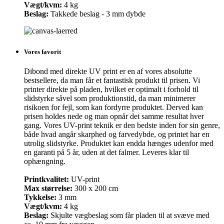
Vægt/kvm:
4 kg
Beslag:
Takkede beslag - 3 mm dybde
Vores favorit
Dibond med direkte UV print er en af vores absolutte
bestsellere, da man får et fantastisk produkt til prisen. Vi
printer direkte på pladen, hvilket er optimalt i forhold til
slidstyrke såvel som produktionstid, da man minimerer
risikoen for fejl, som kan fordyrre produktet. Derved kan
prisen holdes nede og man opnår det samme resultat hver
gang. Vores UV-print teknik er den bedste inden for sin genre,
både hvad angår skarphed og farvedybde, og printet har en
utrolig slidstyrke. Produktet kan endda hænges udenfor med
en garanti på 5 år, uden at det falmer. Leveres klar til
ophængning.
Printkvalitet:
UV-print
Max størrelse:
300 x 200 cm
Tykkelse:
3 mm
Vægt/kvm:
4 kg
Beslag:
Skjulte vægbeslag som får pladen til at svæve med