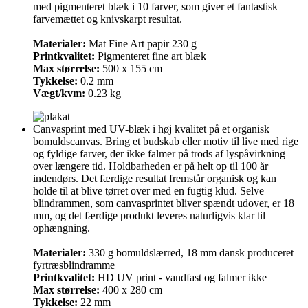
med pigmenteret blæk i 10 farver, som giver et fantastisk
farvemættet og knivskarpt resultat.
Materialer:
Mat Fine Art papir 230 g
Printkvalitet:
Pigmenteret fine art blæk
Max størrelse:
500 x 155 cm
Tykkelse:
0.2 mm
Vægt/kvm:
0.23 kg
Canvasprint med UV-blæk i høj kvalitet på et organisk
bomuldscanvas. Bring et budskab eller motiv til live med rige
og fyldige farver, der ikke falmer på trods af lyspåvirkning
over længere tid. Holdbarheden er på helt op til 100 år
indendørs. Det færdige resultat fremstår organisk og kan
holde til at blive tørret over med en fugtig klud. Selve
blindrammen, som canvasprintet bliver spændt udover, er 18
mm, og det færdige produkt leveres naturligvis klar til
ophængning.
Materialer:
330 g bomuldslærred, 18 mm dansk produceret
fyrtræsblindramme
Printkvalitet:
HD UV print - vandfast og falmer ikke
Max størrelse:
400 x 280 cm
Tykkelse:
22 mm