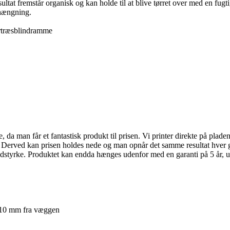
sultat fremstår organisk og kan holde til at blive tørret over med en fu
phængning.
rtræsblindramme
da man får et fantastisk produkt til prisen. Vi printer direkte på pladen,
. Derved kan prisen holdes nede og man opnår det samme resultat hver g
idstyrke. Produktet kan endda hænges udenfor med en garanti på 5 år, u
. 10 mm fra væggen