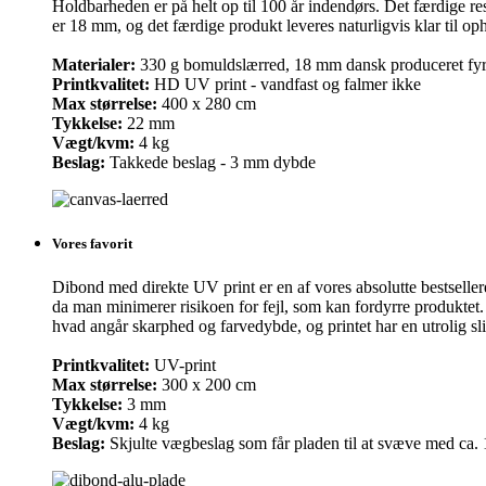
Holdbarheden er på helt op til 100 år indendørs. Det færdige re
er 18 mm, og det færdige produkt leveres naturligvis klar til o
Materialer:
330 g bomuldslærred, 18 mm dansk produceret fy
Printkvalitet:
HD UV print - vandfast og falmer ikke
Max størrelse:
400 x 280 cm
Tykkelse:
22 mm
Vægt/kvm:
4 kg
Beslag:
Takkede beslag - 3 mm dybde
Vores favorit
Dibond med direkte UV print er en af vores absolutte bestsellere, 
da man minimerer risikoen for fejl, som kan fordyrre produktet
hvad angår skarphed og farvedybde, og printet har en utrolig sl
Printkvalitet:
UV-print
Max størrelse:
300 x 200 cm
Tykkelse:
3 mm
Vægt/kvm:
4 kg
Beslag:
Skjulte vægbeslag som får pladen til at svæve med ca