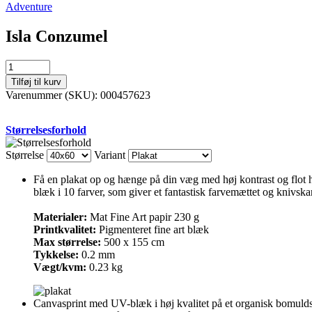
Adventure
Isla Conzumel
Isla
Conzumel
Tilføj til kurv
antal
Varenummer (SKU):
000457623
Størrelsesforhold
Størrelse
Variant
Få en plakat op og hænge på din væg med høj kontrast og flot ho
blæk i 10 farver, som giver et fantastisk farvemættet og knivskar
Materialer:
Mat Fine Art papir 230 g
Printkvalitet:
Pigmenteret fine art blæk
Max størrelse:
500 x 155 cm
Tykkelse:
0.2 mm
Vægt/kvm:
0.23 kg
Canvasprint med UV-blæk i høj kvalitet på et organisk bomuldsca