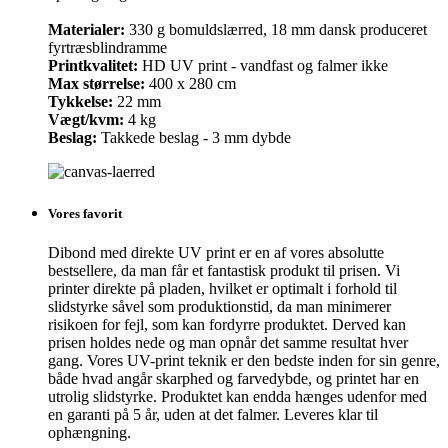
Materialer:
330 g bomuldslærred, 18 mm dansk produceret
fyrtræsblindramme
Printkvalitet:
HD UV print - vandfast og falmer ikke
Max størrelse:
400 x 280 cm
Tykkelse:
22 mm
Vægt/kvm:
4 kg
Beslag:
Takkede beslag - 3 mm dybde
Vores favorit
Dibond med direkte UV print er en af vores absolutte
bestsellere, da man får et fantastisk produkt til prisen. Vi
printer direkte på pladen, hvilket er optimalt i forhold til
slidstyrke såvel som produktionstid, da man minimerer
risikoen for fejl, som kan fordyrre produktet. Derved kan
prisen holdes nede og man opnår det samme resultat hver
gang. Vores UV-print teknik er den bedste inden for sin genre,
både hvad angår skarphed og farvedybde, og printet har en
utrolig slidstyrke. Produktet kan endda hænges udenfor med
en garanti på 5 år, uden at det falmer. Leveres klar til
ophængning.