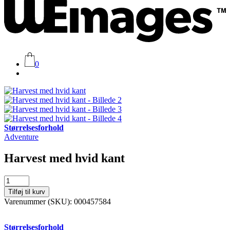
0
Størrelsesforhold
Adventure
Harvest med hvid kant
Harvest
med
Tilføj til kurv
hvid
Varenummer (SKU):
000457584
kant
antal
Størrelsesforhold