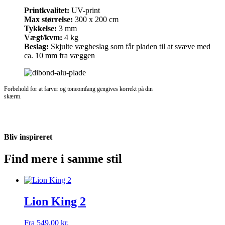
Printkvalitet:
UV-print
Max størrelse:
300 x 200 cm
Tykkelse:
3 mm
Vægt/kvm:
4 kg
Beslag:
Skjulte vægbeslag som får pladen til at svæve med
ca. 10 mm fra væggen
Forbehold for at farver og toneomfang gengives korrekt på din
skærm.
Bliv inspireret
Find mere i samme stil
Lion King 2
Fra
549,00
kr.