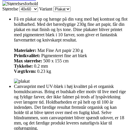
Størrelse
Variant
Få en plakat op og hænge på din væg med høj kontrast og flot
holdbarhed. Med det bæredygtige 230g fine art papir, får din
plakat en mat finish og lys tone. Dine plakater bliver printet
med pigmenteret blæk i 10 farver, som giver et fantastisk
farvemættet og knivskarpt resultat.
Materialer:
Mat Fine Art papir 230 g
Printkvalitet:
Pigmenteret fine art blæk
Max størrelse:
500 x 155 cm
Tykkelse:
0.2 mm
Vægt/kvm:
0.23 kg
Canvasprint med UV-blæk i høj kvalitet på et organisk
bomuldscanvas. Bring et budskab eller motiv til live med rige
og fyldige farver, der ikke falmer på trods af lyspåvirkning
over længere tid. Holdbarheden er på helt op til 100 år
indendørs. Det færdige resultat fremstår organisk og kan
holde til at blive tørret over med en fugtig klud. Selve
blindrammen, som canvasprintet bliver spændt udover, er 18
mm, og det færdige produkt leveres naturligvis klar til
ophængning.