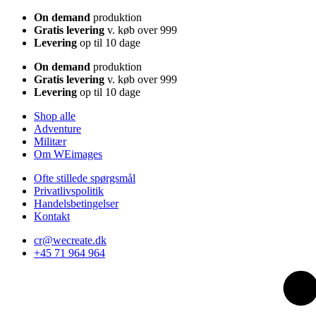
On demand
produktion
Gratis levering
v. køb over 999
Levering
op til 10 dage
On demand
produktion
Gratis levering
v. køb over 999
Levering
op til 10 dage
Shop alle
Adventure
Militær
Om WEimages
Ofte stillede spørgsmål
Privatlivspolitik
Handelsbetingelser
Kontakt
cr@wecreate.dk
+45 71 964 964