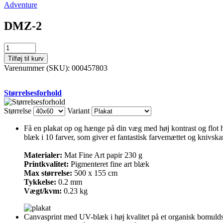
Adventure
DMZ-2
DMZ-
2
Tilføj til kurv
antal
Varenummer (SKU):
000457803
Størrelsesforhold
Størrelse
Variant
Få en plakat op og hænge på din væg med høj kontrast og flot ho
blæk i 10 farver, som giver et fantastisk farvemættet og knivskar
Materialer:
Mat Fine Art papir 230 g
Printkvalitet:
Pigmenteret fine art blæk
Max størrelse:
500 x 155 cm
Tykkelse:
0.2 mm
Vægt/kvm:
0.23 kg
Canvasprint med UV-blæk i høj kvalitet på et organisk bomuldsca