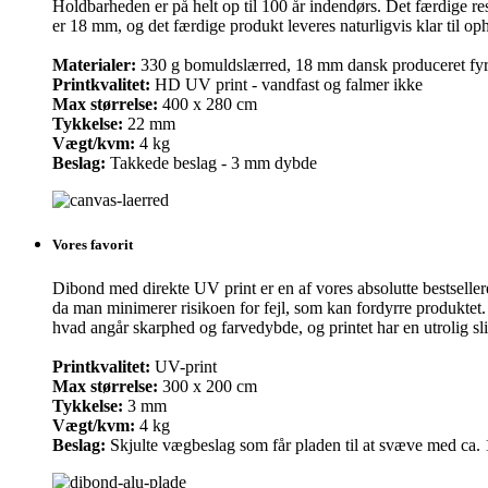
Holdbarheden er på helt op til 100 år indendørs. Det færdige re
er 18 mm, og det færdige produkt leveres naturligvis klar til o
Materialer:
330 g bomuldslærred, 18 mm dansk produceret fy
Printkvalitet:
HD UV print - vandfast og falmer ikke
Max størrelse:
400 x 280 cm
Tykkelse:
22 mm
Vægt/kvm:
4 kg
Beslag:
Takkede beslag - 3 mm dybde
Vores favorit
Dibond med direkte UV print er en af vores absolutte bestsellere, 
da man minimerer risikoen for fejl, som kan fordyrre produktet
hvad angår skarphed og farvedybde, og printet har en utrolig sl
Printkvalitet:
UV-print
Max størrelse:
300 x 200 cm
Tykkelse:
3 mm
Vægt/kvm:
4 kg
Beslag:
Skjulte vægbeslag som får pladen til at svæve med ca