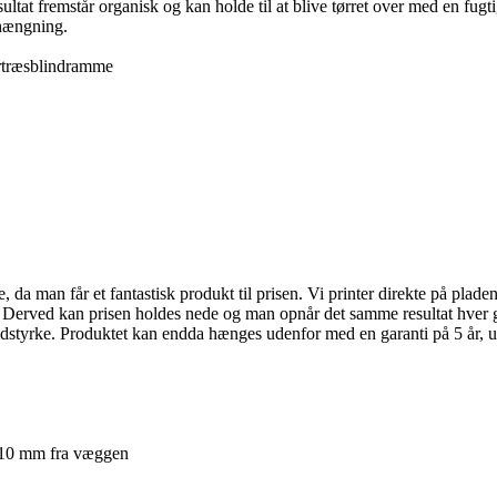
sultat fremstår organisk og kan holde til at blive tørret over med en fu
phængning.
rtræsblindramme
da man får et fantastisk produkt til prisen. Vi printer direkte på pladen,
. Derved kan prisen holdes nede og man opnår det samme resultat hver g
idstyrke. Produktet kan endda hænges udenfor med en garanti på 5 år, u
. 10 mm fra væggen